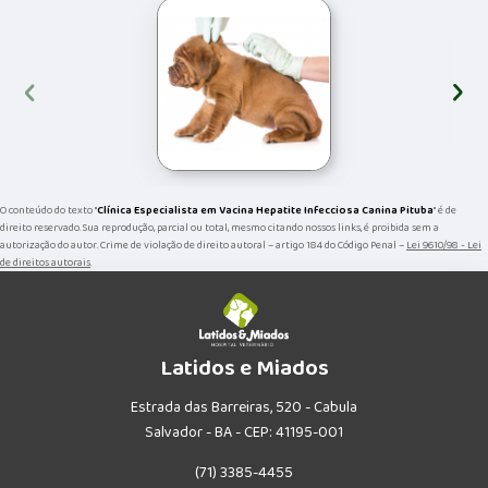
‹
›
O conteúdo do texto "
Clínica Especialista em Vacina Hepatite Infecciosa Canina Pituba
" é de
direito reservado. Sua reprodução, parcial ou total, mesmo citando nossos links, é proibida sem a
autorização do autor. Crime de violação de direito autoral – artigo 184 do Código Penal –
Lei 9610/98 - Lei
de direitos autorais
.
Latidos e Miados
Estrada das Barreiras, 520 - Cabula
Salvador - BA - CEP: 41195-001
(71) 3385-4455