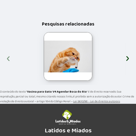
Pesquisas relacionadas
‹
›
O conteúdo do texto "
Vacina para Gato V4 Agendar Boca do Rio
" é de direito reservado. Sua
reprodução, parcial ou total, mesmo citando nossos links, é proibida sem a autorização do autor. Crime de
violação de direito autoral – artigo 184 do Código Penal –
Lei 9610/98 - Lei de direitos autorais
.
Latidos e Miados