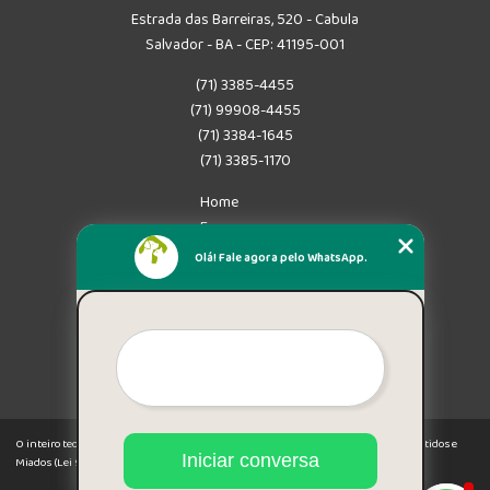
Estrada das Barreiras, 520 - Cabula
Salvador - BA - CEP: 41195-001
(71) 3385-4455
(71) 99908-4455
(71) 3384-1645
(71) 3385-1170
Home
Empresa
Missão
Olá! Fale agora pelo WhatsApp.
Serviços
Contato
Mapa do site
Mais Serviços
O inteiro teor deste site está sujeito à proteção de direitos autorais. Copyright© Latidos e
Iniciar conversa
Miados (Lei 9610 de 19/02/1998)