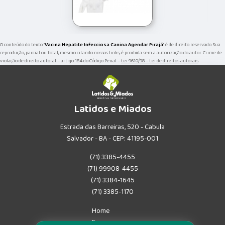
O conteúdo do texto "
Vacina Hepatite Infecciosa Canina Agendar Pirajá
" é de direito reservado. Sua
reprodução, parcial ou total, mesmo citando nossos links, é proibida sem a autorização do autor. Crime de
violação de direito autoral – artigo 184 do Código Penal –
Lei 9610/98 - Lei de direitos autorais
.
Latidos e Miados
Estrada das Barreiras, 520 - Cabula
Salvador - BA - CEP: 41195-001
(71) 3385-4455
(71) 99908-4455
(71) 3384-1645
(71) 3385-1170
Home
Empresa