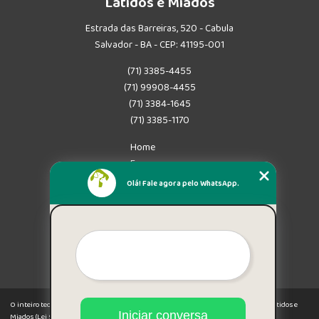
Latidos e Miados
Estrada das Barreiras, 520 - Cabula
Salvador - BA - CEP: 41195-001
(71) 3385-4455
(71) 99908-4455
(71) 3384-1645
(71) 3385-1170
Home
Empresa
Missão
Olá! Fale agora pelo WhatsApp.
Serviços
Contato
Mapa do site
Mais Serviços
O inteiro teor deste site está sujeito à proteção de direitos autorais. Copyright© Latidos e
Iniciar conversa
Miados (Lei 9610 de 19/02/1998)