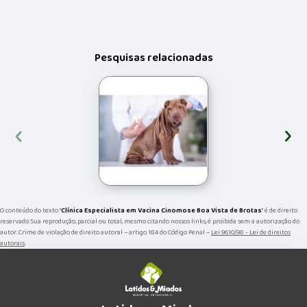
Pesquisas relacionadas
‹
›
O conteúdo do texto "
Clínica Especialista em Vacina Cinomose Boa Vista de Brotas
" é de direito
reservado. Sua reprodução, parcial ou total, mesmo citando nossos links, é proibida sem a autorização do
autor. Crime de violação de direito autoral – artigo 184 do Código Penal –
Lei 9610/98 - Lei de direitos
autorais
.