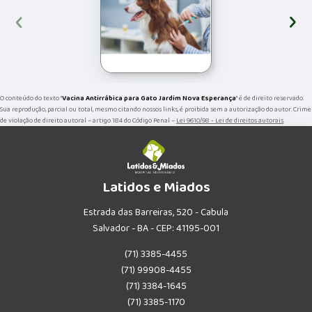
‹
›
O conteúdo do texto "
Vacina Antirrábica para Gato Jardim Nova Esperança
" é de direito reservado.
Sua reprodução, parcial ou total, mesmo citando nossos links, é proibida sem a autorização do autor. Crime
de violação de direito autoral – artigo 184 do Código Penal –
Lei 9610/98 - Lei de direitos autorais
.
Latidos e Miados
Estrada das Barreiras, 520 - Cabula
Salvador - BA - CEP: 41195-001
(71) 3385-4455
(71) 99908-4455
(71) 3384-1645
(71) 3385-1170