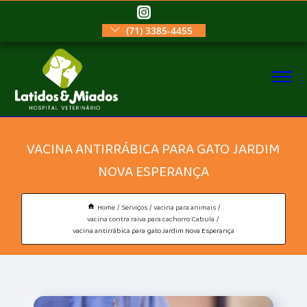
(71) 3385-4455
VACINA ANTIRRÁBICA PARA GATO JARDIM
NOVA ESPERANÇA
Home
Serviços
vacina para animais
vacina contra raiva para cachorro Cabula
vacina antirrábica para gato Jardim Nova Esperança