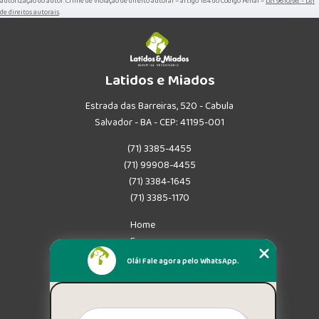
autorização do autor. Crime de violação de direito autoral – artigo 184 do Código Penal –
Lei 9610/98 - Lei
de direitos autorais
.
Latidos e Miados
Estrada das Barreiras, 520 - Cabula
Salvador - BA - CEP: 41195-001
(71) 3385-4455
(71) 99908-4455
(71) 3384-1645
(71) 3385-1170
Home
Empresa
Missão
Olá! Fale agora pelo WhatsApp.
Serviços
Contato
Mapa do site