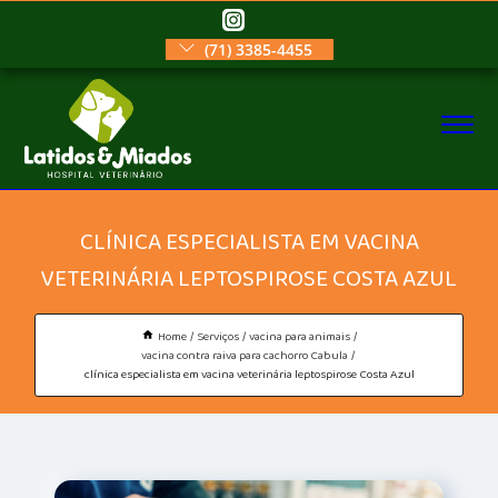
(71) 3385-4455
CLÍNICA ESPECIALISTA EM VACINA
VETERINÁRIA LEPTOSPIROSE COSTA AZUL
Home
Serviços
vacina para animais
vacina contra raiva para cachorro Cabula
clínica especialista em vacina veterinária leptospirose Costa Azul