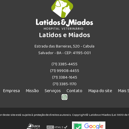
Latidos e Miados
Estrada das Barreiras, 520 - Cabula
Salvador - BA - CEP: 41195-001
(71) 3385-4455
(71) 99908-4455
(71) 3384-1645
(71) 3385-1170
Empresa
Missão
Serviços
Contato
Mapa do site
Mais 
or deste site está sujeito à proteção de direitos autorais. Copyright© Latidos e Miados (Lei 9610 d