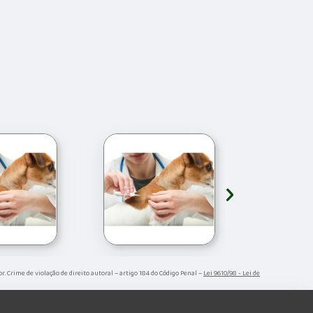
›
or. Crime de violação de direito autoral – artigo 184 do Código Penal –
Lei 9610/98 - Lei de