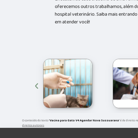
oferecemos outros trabalhamos, além do
hospital veterinário. Saiba mais entran
em atender você!
‹
O conteúdo do texto "
Vacina para Gato V4 Agendar Nova Sussuarana
" é de direito 
direitos autorais
.