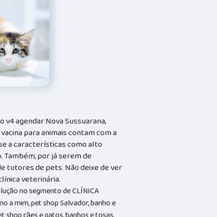
to v4 agendar Nova Sussuarana,
vacina para animais contam com a
se a características como alto
. Também, por já serem de
de tutores de pets. Não deixe de ver
línica veterinária.
solução no segmento de CLÍNICA
o a mim, pet shop Salvador, banho e
et shop cães e gatos, banhos e tosas,