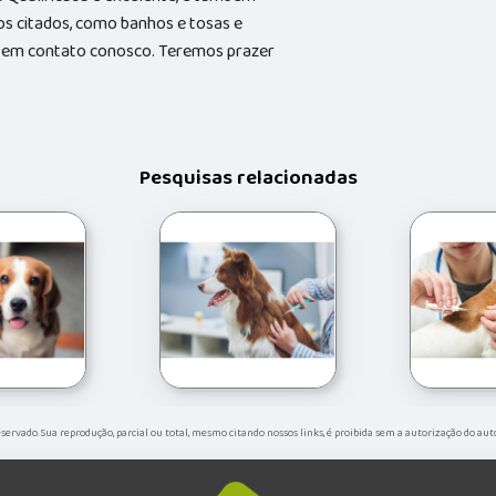
s citados, como banhos e tosas e
do em contato conosco. Teremos prazer
Pesquisas relacionadas
reservado. Sua reprodução, parcial ou total, mesmo citando nossos links, é proibida sem a autorização do aut