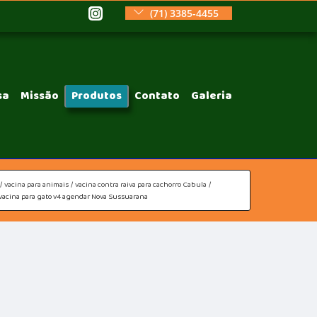
(71) 3385-4455
sa
Missão
Produtos
Contato
Galeria
vacina para animais
vacina contra raiva para cachorro Cabula
vacina para gato v4 agendar Nova Sussuarana