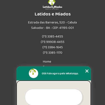
Latidos e Miados
Estrada das Barreiras, 520 - Cabula
Salvador - BA - CEP: 41195-001
(71) 3385-4455
(71) 99908-4455
(71) 3384-1645
(71) 3385-1170
Home
Empresa
Missão
Olá! Fale agora pelo WhatsApp.
Serviços
Contato
Mapa do site
Mais Serviços