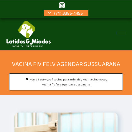
(71) 3385-4455
VACINA FIV FELV AGENDAR SUSSUARANA
Home
Serviços
vacina para animais
vacina cinomose
vacina fiv felv agendar Sussuarana