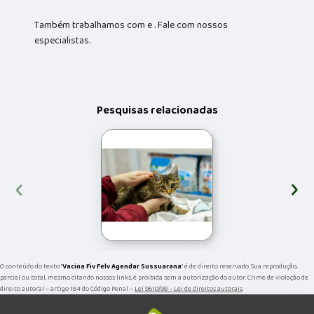
Também trabalhamos com e . Fale com nossos
especialistas.
Pesquisas relacionadas
‹
›
O conteúdo do texto "
Vacina Fiv Felv Agendar Sussuarana
" é de direito reservado. Sua reprodução,
parcial ou total, mesmo citando nossos links, é proibida sem a autorização do autor. Crime de violação de
direito autoral – artigo 184 do Código Penal –
Lei 9610/98 - Lei de direitos autorais
.