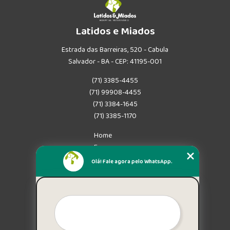
Latidos e Miados
Estrada das Barreiras, 520 - Cabula
Salvador - BA - CEP: 41195-001
(71) 3385-4455
(71) 99908-4455
(71) 3384-1645
(71) 3385-1170
Home
Empresa
Missão
Olá! Fale agora pelo WhatsApp.
Serviços
Contato
Mapa do site
Mais Serviços