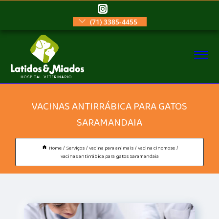
(71) 3385-4455
VACINAS ANTIRRÁBICA PARA GATOS
SARAMANDAIA
Home
Serviços
vacina para animais
vacina cinomose
vacinas antirrábica para gatos Saramandaia