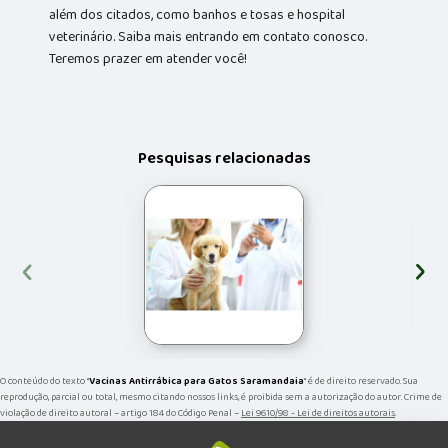
além dos citados, como banhos e tosas e hospital
veterinário. Saiba mais entrando em contato conosco.
Teremos prazer em atender você!
Pesquisas relacionadas
‹
›
O conteúdo do texto "
Vacinas Antirrábica para Gatos Saramandaia
" é de direito reservado. Sua
reprodução, parcial ou total, mesmo citando nossos links, é proibida sem a autorização do autor. Crime de
violação de direito autoral – artigo 184 do Código Penal –
Lei 9610/98 - Lei de direitos autorais
.