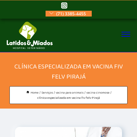
(71) 3385-4455
CLÍNICA ESPECIALIZADA EM VACINA FIV
FELV PIRAJÁ
Home
Serviços
vacina para animais
vacina cinomose
clínica especializada em vacina fiv felv Pirajá