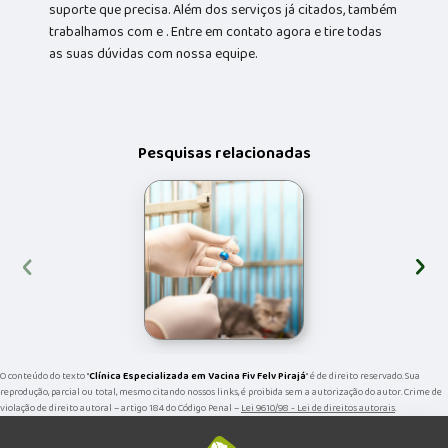
suporte que precisa. Além dos serviços já citados, também
trabalhamos com e . Entre em contato agora e tire todas
as suas dúvidas com nossa equipe.
Pesquisas relacionadas
‹
›
O conteúdo do texto "
Clínica Especializada em Vacina Fiv Felv Pirajá
" é de direito reservado. Sua
reprodução, parcial ou total, mesmo citando nossos links, é proibida sem a autorização do autor. Crime de
violação de direito autoral – artigo 184 do Código Penal –
Lei 9610/98 - Lei de direitos autorais
.