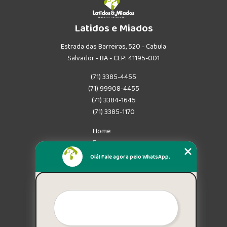
Latidos e Miados
Estrada das Barreiras, 520 - Cabula
Salvador - BA - CEP: 41195-001
(71) 3385-4455
(71) 99908-4455
(71) 3384-1645
(71) 3385-1170
Home
Empresa
Missão
Olá! Fale agora pelo WhatsApp.
Serviços
Contato
Mapa do site
Mais Serviços