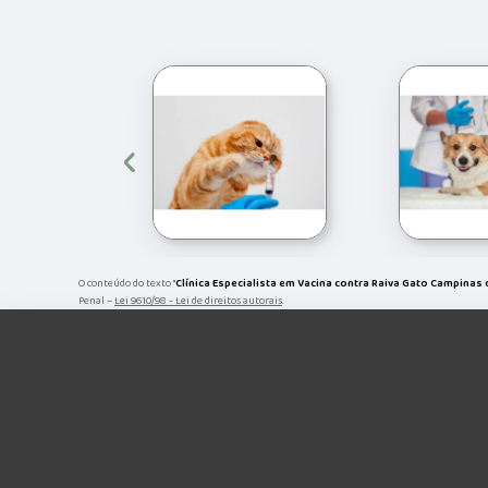
‹
O conteúdo do texto "
Clínica Especialista em Vacina contra Raiva Gato Campinas 
Penal –
Lei 9610/98 - Lei de direitos autorais
.