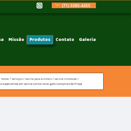
(71) 3385-4455
sa
Missão
Produtos
Contato
Galeria
Home
Serviços
vacina para animais
vacina cinomose
ca especialista em vacina contra raiva gato Campinas de Pirajá