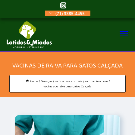
(71) 3385-4455
VACINAS DE RAIVA PARA GATOS CALÇADA
Home
Serviços
vacina para animais
vacina cinomose
vacinas de raiva para gatos Calçada