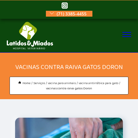
(71) 3385-4455
VACINAS CONTRA RAIVA GATOS DORON
Home
Serviços
vacina para animais
vacina antirrábica para gato
vacinas contra raiva gatos Doron