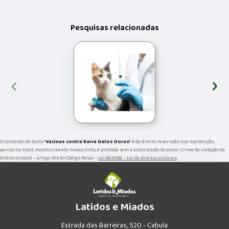
Pesquisas relacionadas
‹
›
O conteúdo do texto "
Vacinas contra Raiva Gatos Doron
" é de direito reservado. Sua reprodução,
parcial ou total, mesmo citando nossos links, é proibida sem a autorização do autor. Crime de violação de
direito autoral – artigo 184 do Código Penal –
Lei 9610/98 - Lei de direitos autorais
.
Latidos e Miados
Estrada das Barreiras, 520 - Cabula