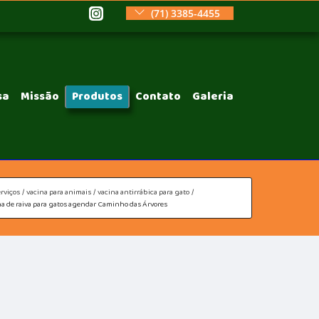
(71) 3385-4455
sa
Missão
Produtos
Contato
Galeria
rviços
vacina para animais
vacina antirrábica para gato
na de raiva para gatos agendar Caminho das Árvores