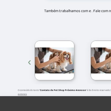
Também trabalhamos com e . Fale com no
‹
O conteúdo do texto "
Contato de Pet Shop Próximo Arenoso
" é de direito reservado
autorais
.