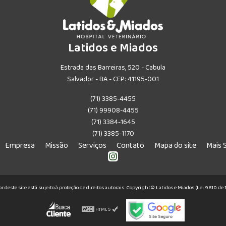
Latidos e Miados
Estrada das Barreiras, 520 - Cabula
Salvador - BA - CEP: 41195-001
(71) 3385-4455
(71) 99908-4455
(71) 3384-1645
(71) 3385-1170
Empresa
Missão
Serviços
Contato
Mapa do site
Mais 
or deste site está sujeito à proteção de direitos autorais. Copyright© Latidos e Miados (Lei 9610 d