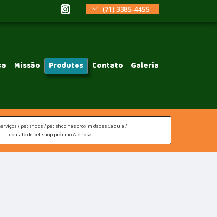
(71) 3385-4455
sa
Missão
Produtos
Contato
Galeria
Serviços
pet shops
pet shop nas proximidades Cabula
contato de pet shop próximo Arenoso