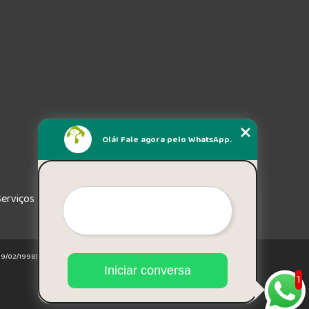
Olá! Fale agora pelo WhatsApp.
Serviços
e 19/02/1998)
Iniciar conversa
1