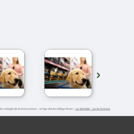
›
 de violação de direito autoral – artigo 184 do Código Penal –
Lei 9610/98 - Lei de direitos