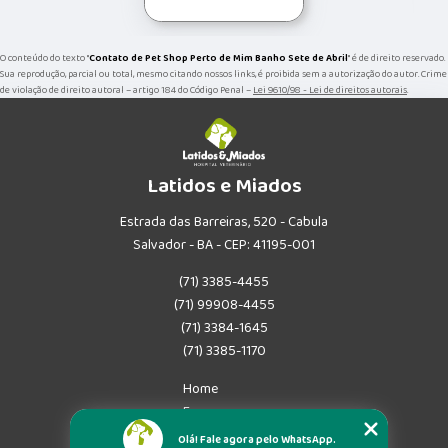
O conteúdo do texto "
Contato de Pet Shop Perto de Mim Banho Sete de Abril
" é de direito reservado.
Sua reprodução, parcial ou total, mesmo citando nossos links, é proibida sem a autorização do autor. Crime
de violação de direito autoral – artigo 184 do Código Penal –
Lei 9610/98 - Lei de direitos autorais
.
Latidos e Miados
Estrada das Barreiras, 520 - Cabula
Salvador - BA - CEP: 41195-001
(71) 3385-4455
(71) 99908-4455
(71) 3384-1645
(71) 3385-1170
Home
Empresa
Missão
Olá! Fale agora pelo WhatsApp.