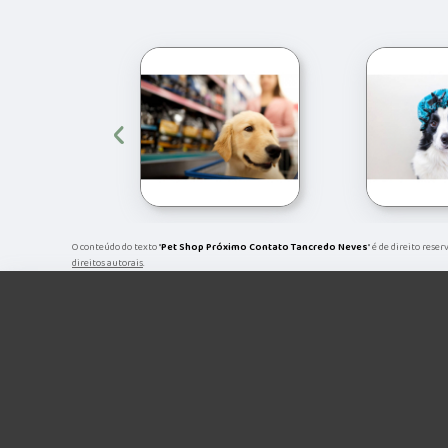
‹
O conteúdo do texto "
Pet Shop Próximo Contato Tancredo Neves
" é de direito rese
direitos autorais
.