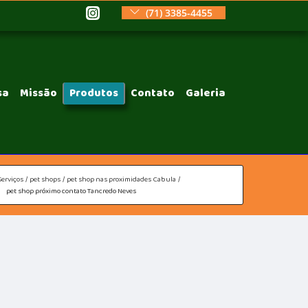
(71) 3385-4455
sa
Missão
Produtos
Contato
Galeria
Serviços
pet shops
pet shop nas proximidades Cabula
pet shop próximo contato Tancredo Neves