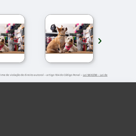
›
Crime de violação de direito autoral – artigo 184 do Código Penal –
Lei 9610/98 - Lei de