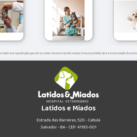
eservado. Sua reprodução, parcial ou total, mesmo citando nossos links, é proibida sem a autorização do auto
Latidos e Miados
Estrada das Barreiras, 520 - Cabula
Salvador - BA - CEP: 41195-001