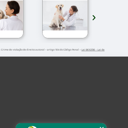
›
r. Crime de violação de direito autoral – artigo 184 do Código Penal –
Lei 9610/98 - Lei de