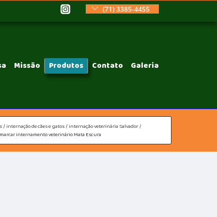
(71) 3385-4455
sa
Missão
Produtos
Contato
Galeria
s
internação de cães e gatos
internação veterinária Salvador
marcar internamento veterinário Mata Escura