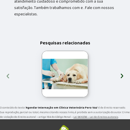
atendimento cuidadoso e comprometido com a sua
satisfação. Também trabalhamos com e . Fale com nossos
especialistas.
Pesquisas relacionadas
‹
›
O conteúdo do texto "
Agendar Internação em Clínica Veterinária Pero Vaz
" é de direito reservado.
Sua reprodução, parcial ou total, mesmo citando nossos links, é proibida sem a autorização do autor. Crime
de violação de direito autoral – artigo 184 do Código Penal –
Lei 9610/98 - Lei de direitos autorais
.