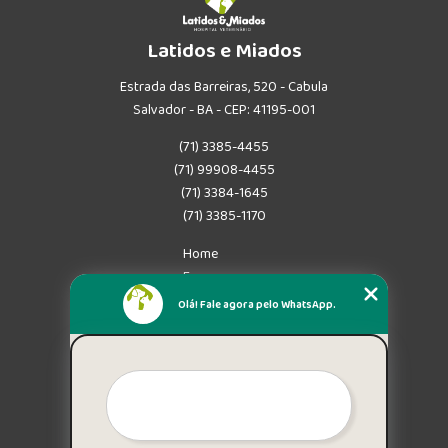
Latidos e Miados
Estrada das Barreiras, 520 - Cabula
Salvador - BA - CEP: 41195-001
(71) 3385-4455
(71) 99908-4455
(71) 3384-1645
(71) 3385-1170
Home
Empresa
Missão
Olá! Fale agora pelo WhatsApp.
Serviços
Contato
Mapa do site
Mais Serviços