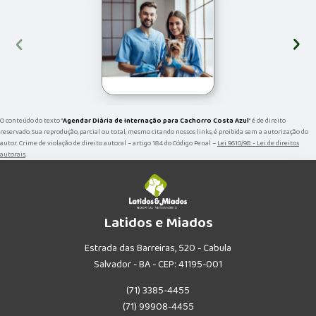
‹
›
O conteúdo do texto "
Agendar Diária de Internação para Cachorro Costa Azul
" é de direito
reservado. Sua reprodução, parcial ou total, mesmo citando nossos links, é proibida sem a autorização do
autor. Crime de violação de direito autoral – artigo 184 do Código Penal –
Lei 9610/98 - Lei de direitos
autorais
.
Latidos e Miados
Estrada das Barreiras, 520 - Cabula
Salvador - BA - CEP: 41195-001
(71) 3385-4455
(71) 99908-4455