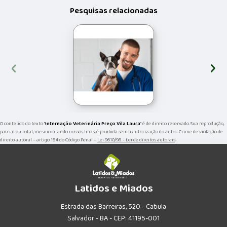
Pesquisas relacionadas
‹
›
O conteúdo do texto "
Internação Veterinária Preço Vila Laura
" é de direito reservado. Sua reprodução,
parcial ou total, mesmo citando nossos links, é proibida sem a autorização do autor. Crime de violação de
direito autoral – artigo 184 do Código Penal –
Lei 9610/98 - Lei de direitos autorais
.
Latidos e Miados
Estrada das Barreiras, 520 - Cabula
Salvador - BA - CEP: 41195-001