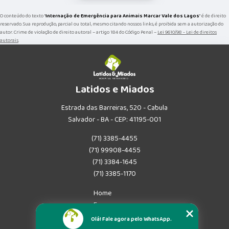
O conteúdo do texto "
Internação de Emergência para Animais Marcar Vale dos Lagos
" é de direito
reservado. Sua reprodução, parcial ou total, mesmo citando nossos links, é proibida sem a autorização do
autor. Crime de violação de direito autoral – artigo 184 do Código Penal –
Lei 9610/98 - Lei de direitos
autorais
.
Latidos e Miados
Estrada das Barreiras, 520 - Cabula
Salvador - BA - CEP: 41195-001
(71) 3385-4455
(71) 99908-4455
(71) 3384-1645
(71) 3385-1170
Home
Empresa
Missão
Olá! Fale agora pelo WhatsApp.
Serviços