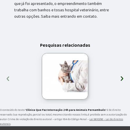
que já foi apresentado, o empreendimento também
trabalha com banhos e tosas hospital veterinário, entre
outras opções. Saiba mais entrando em contato.
Pesquisas relacionadas
‹
›
O conteúdo do texto "
Clínica Que Faz Internação 24h para Animais Pernambués
" é de direito
reservado. Sua reprodução, parcial ou total, mesmo citando nossos links, é proibida sem a autorização do
autor. Crime de violação de direito autoral – artigo 184 do Código Penal –
Lei 9610/98 - Lei de direitos
autorais
.