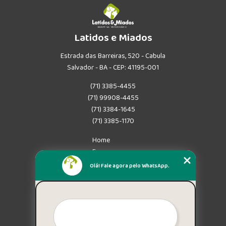
Latidos e Miados
Estrada das Barreiras, 520 - Cabula
Salvador - BA - CEP: 41195-001
(71) 3385-4455
(71) 99908-4455
(71) 3384-1645
(71) 3385-1170
Home
Empresa
Missão
Olá! Fale agora pelo WhatsApp.
Serviços
Contato
Mapa do site
Mais Serviços