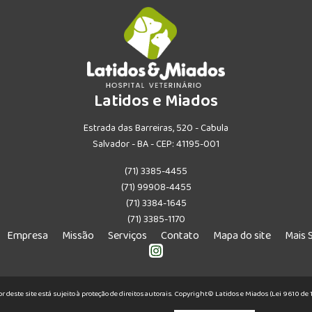
Latidos e Miados
Estrada das Barreiras, 520 - Cabula
Salvador - BA - CEP: 41195-001
(71) 3385-4455
(71) 99908-4455
(71) 3384-1645
(71) 3385-1170
Empresa
Missão
Serviços
Contato
Mapa do site
Mais 
or deste site está sujeito à proteção de direitos autorais. Copyright© Latidos e Miados (Lei 9610 d