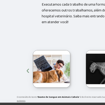
Executamos cada trabalho de uma forma 
oferecemos outros trabalhamos, além do
hospital veterinário. Saiba mais entran
em atender você!
‹
O conteúdo do texto "
Exame de Sangue em Animais Cabula
" é de direito reservado. 
autorais
.