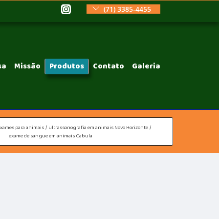
(71) 3385-4455
sa
Missão
Produtos
Contato
Galeria
exames para animais
ultrassonografia em animais Novo Horizonte
exame de sangue em animais Cabula