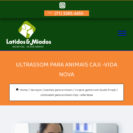
(71) 3385-4455
ULTRASSOM PARA ANIMAIS CAJI -VIDA
NOVA
Home
Serviços
exames para animais
rx para gatos com laudo Pirajá
ultrassom para animais Caji -vida Nova