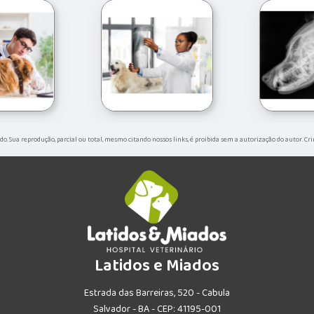
vado. Sua reprodução, parcial ou total, mesmo citando nossos links, é proibida sem a autorização do autor. Cr
Latidos e Miados
Estrada das Barreiras, 520 - Cabula
Salvador - BA - CEP: 41195-001