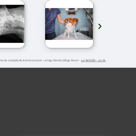
›
ime de violação de direito autoral – artigo 184 do Código Penal –
Lei 9610/98 - Lei de