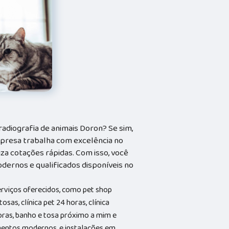
adiografia de animais Doron? Se sim,
mpresa trabalha com excelência no
iza cotações rápidas. Com isso, você
dernos e qualificados disponíveis no
erviços oferecidos, como pet shop
osas, clínica pet 24 horas, clínica
horas, banho e tosa próximo a mim e
entos modernos, e instalações em