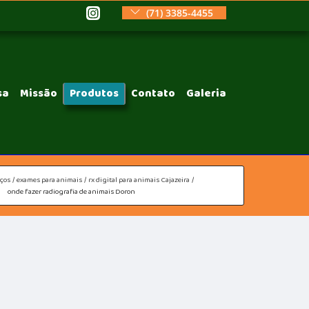
(71) 3385-4455
sa
Missão
Produtos
Contato
Galeria
iços
exames para animais
rx digital para animais Cajazeira
onde fazer radiografia de animais Doron