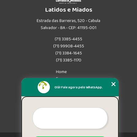
Latidos e Miados
Estrada das Barreiras, 520 - Cabula
Salvador - BA - CEP: 41195-001
(71) 3385-4455
(71) 99908-4455
(71) 3384-1645
(71) 3385-1170
Home
Empresa
Missão
Olá! Fale agora pelo WhatsApp.
Serviços
Contato
Mapa do site
Mais Serviços