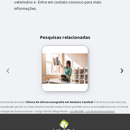
veterinário e . Entre em contato conosco para mais
informações.
Pesquisas relacionadas
‹
›
O conteúdo do texto "
Clínica de Ultrassonografia em Animais Candeal
" é de direito reservado. Sua
reprodução, parcial ou total, mesmo citando nossos links, é proibida sem a autorização do autor. Crime de
violação de direito autoral – artigo 184 do Código Penal –
Lei 9610/98 - Lei de direitos autorais
.