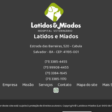
Latidos e Miados
Estrada das Barreiras, 520 - Cabula
Salvador - BA - CEP: 41195-001
(71) 3385-4455
(71) 99908-4455
(71) 3384-1645
(71) 3385-1170
Empresa
Missão
Serviços
Contato
Mapa do site
Mais 
or deste site está sujeito à proteção de direitos autorais. Copyright© Latidos e Miados (Lei 9610 d