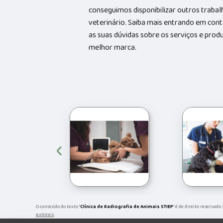
conseguimos disponibilizar outros trabal
veterinário. Saiba mais entrando em co
as suas dúvidas sobre os serviços e prod
melhor marca.
‹
O conteúdo do texto "
Clínica de Radiografia de Animais STIEP
" é de direito reservado
autorais
.