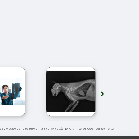
›
 de violação de direito autoral – artigo 184 do Código Penal –
Lei 9610/98 - Lei de direitos