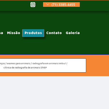
(71) 3385-4455
sa
Missão
Produtos
Contato
Galeria
viços
exames para animais
radiografia em animais Imbuí
clínica de radiografia de animais STIEP