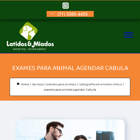
(71) 3385-4455
EXAMES PARA ANIMAL AGENDAR CABULA
Home
Serviços
exames para animais
radiografia em animais Imbuí
exames para animal agendar Cabula