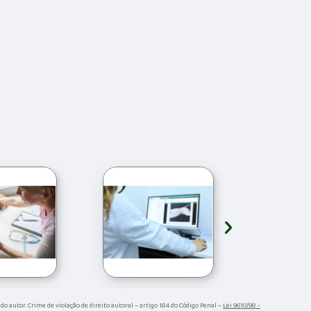
›
 do autor. Crime de violação de direito autoral – artigo 184 do Código Penal –
Lei 9610/98 -