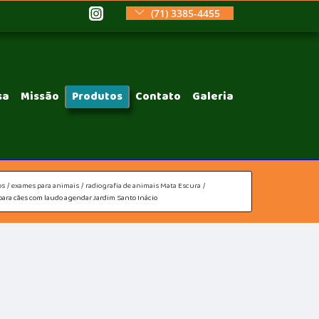
(71) 3385-4455
sa
Missão
Produtos
Contato
Galeria
os
exames para animais
radiografia de animais Mata Escura
 para cães com laudo agendar Jardim Santo Inácio