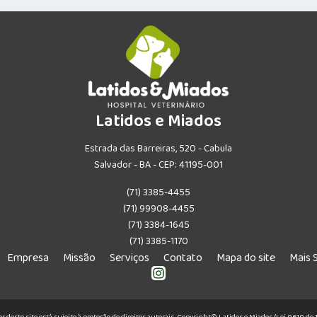
Latidos e Miados
Estrada das Barreiras, 520 - Cabula
Salvador - BA - CEP: 41195-001
(71) 3385-4455
(71) 99908-4455
(71) 3384-1645
(71) 3385-1170
Empresa
Missão
Serviços
Contato
Mapa do site
Mais 
or deste site está sujeito à proteção de direitos autorais. Copyright© Latidos e Miados (Lei 9610 d