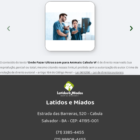
‹
›
O conteúdo do texto "
Onde Fazer Ultrassom para Animais Cabula VI
" é de direito reservado. Sua
reprodução, parcial ou total, mesmo citando nossos links, é proibida sem a autorização do autor. Crime de
violação de direito autoral – artigo 184 do Código Penal –
Lei 9610/98 - Lei de direitos autorais
.
Latidos e Miados
Estrada das Barreiras, 520 - Cabula
Salvador - BA - CEP: 41195-001
(71) 3385-4455
(71) 99908-4455