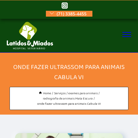
(71) 3385-4455
ONDE FAZER ULTRASSOM PARA ANIMAIS
CABULA VI
Home
Serviços
exames para animais
radiografia de animais Mata Escura
onde fazer ultrassom para animais Cabula VI