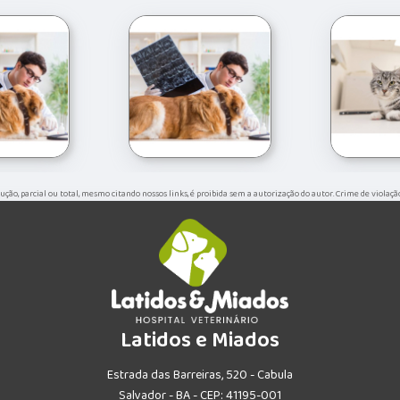
odução, parcial ou total, mesmo citando nossos links, é proibida sem a autorização do autor. Crime de violaçã
Latidos e Miados
Estrada das Barreiras, 520 - Cabula
Salvador - BA - CEP: 41195-001