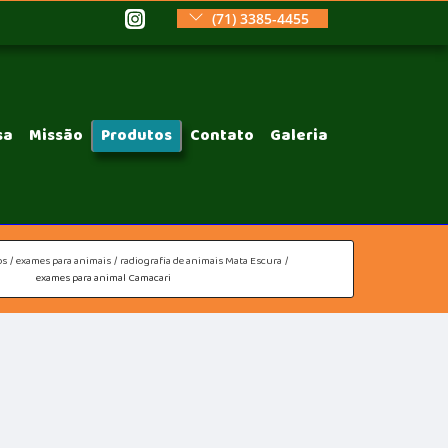
(71) 3385-4455
sa
Missão
Produtos
Contato
Galeria
os
exames para animais
radiografia de animais Mata Escura
exames para animal Camacari