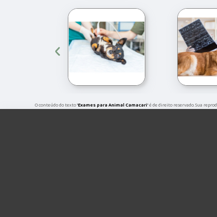
‹
O conteúdo do texto "
Exames para Animal Camacari
" é de direito reservado. Sua repr