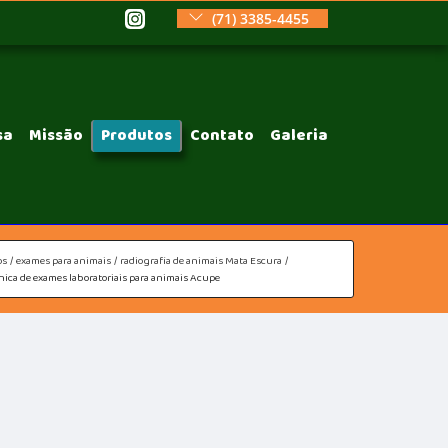
(71) 3385-4455
sa
Missão
Produtos
Contato
Galeria
os
exames para animais
radiografia de animais Mata Escura
ínica de exames laboratoriais para animais Acupe