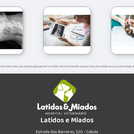
ireito reservado. Sua reprodução, parcial ou total, mesmo citando nossos links, é proibida sem a autorização 
Latidos e Miados
Estrada das Barreiras, 520 - Cabula