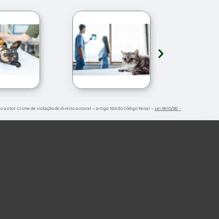
›
do autor. Crime de violação de direito autoral – artigo 184 do Código Penal –
Lei 9610/98 -