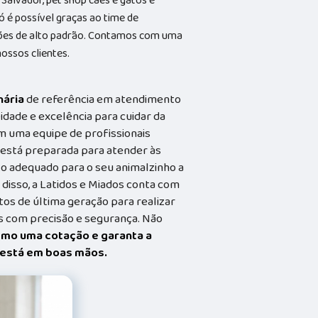
Salvador, pet shop cães e gatos e
só é possível graças ao time de
lações de alto padrão. Contamos com uma
ossos clientes.
nária
de referência em atendimento
idade e excelência para cuidar da
m uma equipe de profissionais
a está preparada para atender às
o adequado para o seu animalzinho a
 disso, a Latidos e Miados conta com
s de última geração para realizar
 com precisão e segurança. Não
smo uma cotação e garanta a
t está em boas mãos.