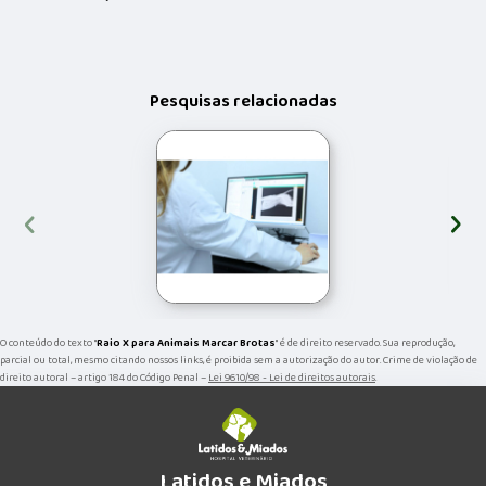
Pesquisas relacionadas
‹
›
O conteúdo do texto "
Raio X para Animais Marcar Brotas
" é de direito reservado. Sua reprodução,
parcial ou total, mesmo citando nossos links, é proibida sem a autorização do autor. Crime de violação de
direito autoral – artigo 184 do Código Penal –
Lei 9610/98 - Lei de direitos autorais
.
Latidos e Miados