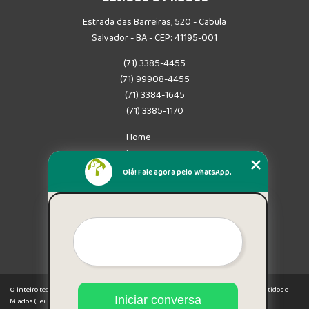
Estrada das Barreiras, 520 - Cabula
Salvador - BA - CEP: 41195-001
(71) 3385-4455
(71) 99908-4455
(71) 3384-1645
(71) 3385-1170
Home
Empresa
Missão
Olá! Fale agora pelo WhatsApp.
Serviços
Contato
Mapa do site
Mais Serviços
O inteiro teor deste site está sujeito à proteção de direitos autorais. Copyright© Latidos e
Iniciar conversa
Miados (Lei 9610 de 19/02/1998)