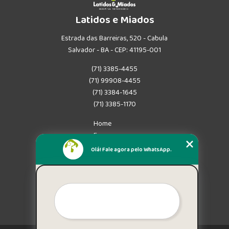
Latidos e Miados
Estrada das Barreiras, 520 - Cabula
Salvador - BA - CEP: 41195-001
(71) 3385-4455
(71) 99908-4455
(71) 3384-1645
(71) 3385-1170
Home
Empresa
Missão
Olá! Fale agora pelo WhatsApp.
Serviços
Contato
Mapa do site
Mais Serviços