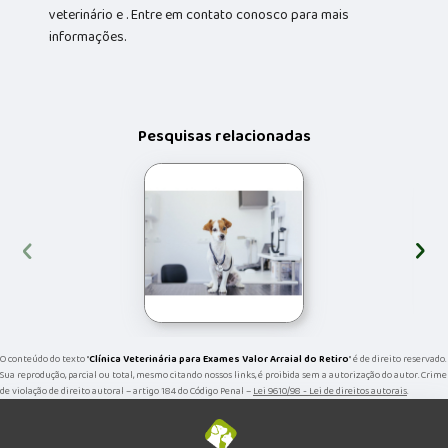
veterinário e . Entre em contato conosco para mais
informações.
Pesquisas relacionadas
‹
›
O conteúdo do texto "
Clínica Veterinária para Exames Valor Arraial do Retiro
" é de direito reservado.
Sua reprodução, parcial ou total, mesmo citando nossos links, é proibida sem a autorização do autor. Crime
de violação de direito autoral – artigo 184 do Código Penal –
Lei 9610/98 - Lei de direitos autorais
.