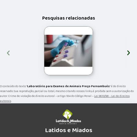
Pesquisas relacionadas
‹
›
O conteúdo do texto "
Laboratório para Exames de Animais Preço Pernambués
" é de direito
reservado. Sua reprodução, parcial ou total, mesmo citando nossos links, é proibida sem a autorização do
autor. Crime de violação de direito autoral – artigo 184 do Código Penal –
Lei 9610/98 - Lei de direitos
autorais
.
Latidos e Miados