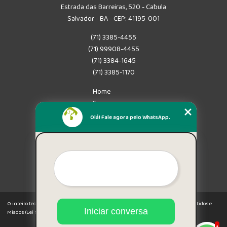
Estrada das Barreiras, 520 - Cabula
Salvador - BA - CEP: 41195-001
(71) 3385-4455
(71) 99908-4455
(71) 3384-1645
(71) 3385-1170
Home
Empresa
Missão
Olá! Fale agora pelo WhatsApp.
Serviços
Contato
Mapa do site
Mais Serviços
O inteiro teor deste site está sujeito à proteção de direitos autorais. Copyright© Latidos e
Iniciar conversa
Miados (Lei 9610 de 19/02/1998)