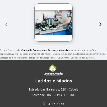
‹
›
O conteúdo do texto "
Clínica de Exames para Cachorros Matatu
" é de direito reservado. Sua
reprodução, parcial ou total, mesmo citando nossos links, é proibida sem a autorização do autor. Crime de
violação de direito autoral – artigo 184 do Código Penal –
Lei 9610/98 - Lei de direitos autorais
.
Latidos e Miados
Estrada das Barreiras, 520 - Cabula
Salvador - BA - CEP: 41195-001
(71) 3385-4455