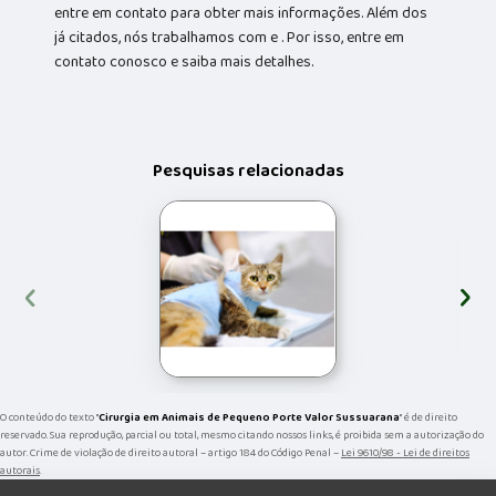
entre em contato para obter mais informações. Além dos
já citados, nós trabalhamos com e . Por isso, entre em
contato conosco e saiba mais detalhes.
Pesquisas relacionadas
‹
›
O conteúdo do texto "
Cirurgia em Animais de Pequeno Porte Valor Sussuarana
" é de direito
reservado. Sua reprodução, parcial ou total, mesmo citando nossos links, é proibida sem a autorização do
autor. Crime de violação de direito autoral – artigo 184 do Código Penal –
Lei 9610/98 - Lei de direitos
autorais
.