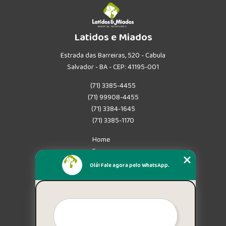
Latidos e Miados
Estrada das Barreiras, 520 - Cabula
Salvador - BA - CEP: 41195-001
(71) 3385-4455
(71) 99908-4455
(71) 3384-1645
(71) 3385-1170
Home
Empresa
Missão
Olá! Fale agora pelo WhatsApp.
Serviços
Contato
Mapa do site
Mais Serviços