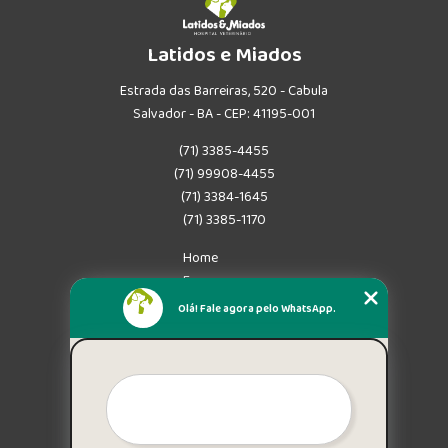
Latidos e Miados
Estrada das Barreiras, 520 - Cabula
Salvador - BA - CEP: 41195-001
(71) 3385-4455
(71) 99908-4455
(71) 3384-1645
(71) 3385-1170
Home
Empresa
Missão
Olá! Fale agora pelo WhatsApp.
Serviços
Contato
Mapa do site
Mais Serviços