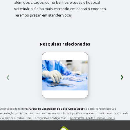
além dos citados, como banhos e tosas e hospital
veterinário. Saiba mais entrando em contato conosco.
Teremos prazer em atender você!
Pesquisas relacionadas
‹
›
O conteúdo do texto "
Cirurgia de Castração de Gato Costa Azul
" é de direito reservado. Sua
reprodução, parcial ou total, mesmo citando nossos links, é proibida sem a autorização do autor. Crime de
violação de direito autoral – artigo 184 do Código Penal –
Lei 9610/98 - Lei de direitos autorais
.