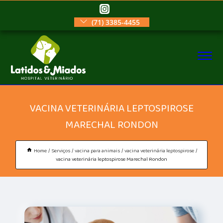
(71) 3385-4455
VACINA VETERINÁRIA LEPTOSPIROSE
MARECHAL RONDON
Home
Serviços
vacina para animais
vacina veterinária leptospirose
vacina veterinária leptospirose Marechal Rondon