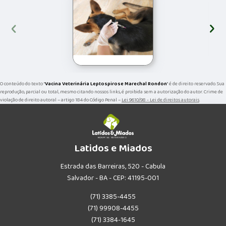
‹
›
O conteúdo do texto "
Vacina Veterinária Leptospirose Marechal Rondon
" é de direito reservado. Sua
reprodução, parcial ou total, mesmo citando nossos links, é proibida sem a autorização do autor. Crime de
violação de direito autoral – artigo 184 do Código Penal –
Lei 9610/98 - Lei de direitos autorais
.
Latidos e Miados
Estrada das Barreiras, 520 - Cabula
Salvador - BA - CEP: 41195-001
(71) 3385-4455
(71) 99908-4455
(71) 3384-1645