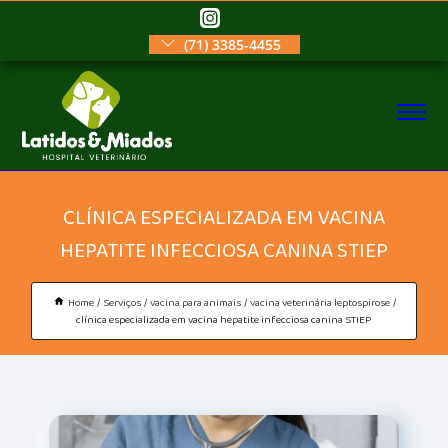
(71) 3385-4455
CLÍNICA ESPECIALIZADA EM VACINA
HEPATITE INFECCIOSA CANINA STIEP
Home
Serviços
vacina para animais
vacina veterinária leptospirose
clínica especializada em vacina hepatite infecciosa canina STIEP