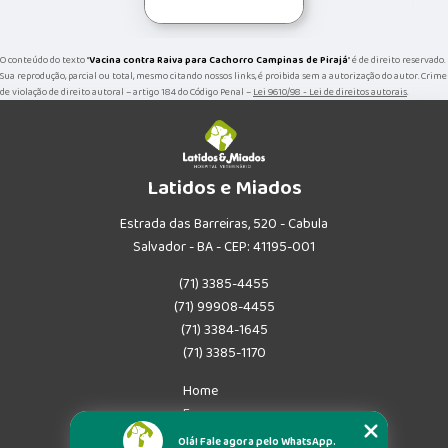
O conteúdo do texto "
Vacina contra Raiva para Cachorro Campinas de Pirajá
" é de direito reservado.
Sua reprodução, parcial ou total, mesmo citando nossos links, é proibida sem a autorização do autor. Crime
de violação de direito autoral – artigo 184 do Código Penal –
Lei 9610/98 - Lei de direitos autorais
.
Latidos e Miados
Estrada das Barreiras, 520 - Cabula
Salvador - BA - CEP: 41195-001
(71) 3385-4455
(71) 99908-4455
(71) 3384-1645
(71) 3385-1170
Home
Empresa
Missão
Olá! Fale agora pelo WhatsApp.