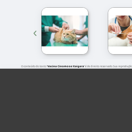
‹
O conteúdo do texto "
Vacina Cinomose Itaigara
" é de direito reservado. Sua reproduçã