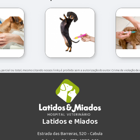
o, parcial ou total, mesmo citando nossos links, é proibida sem a autorização do autor. Crime de violação de
Latidos e Miados
Estrada das Barreiras, 520 - Cabula