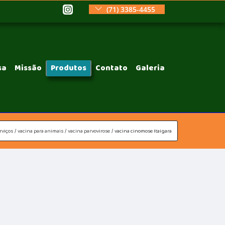
(71) 3385-4455
sa
Missão
Produtos
Contato
Galeria
rviços
vacina para animais
vacina parvovirose
vacina cinomose Itaigara