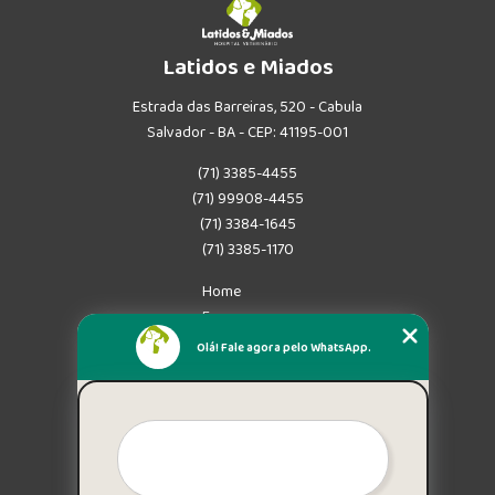
Latidos e Miados
Estrada das Barreiras, 520 - Cabula
Salvador - BA - CEP: 41195-001
(71) 3385-4455
(71) 99908-4455
(71) 3384-1645
(71) 3385-1170
Home
Empresa
Missão
Olá! Fale agora pelo WhatsApp.
Serviços
Contato
Mapa do site
Mais Serviços