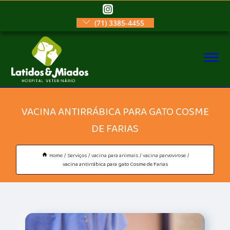
(71) 3385-4455
VACINA ANTIRRÁBICA PARA GATO COSME
DE FARIAS
Home
Serviços
vacina para animais
vacina parvovirose
vacina antirrábica para gato Cosme de Farias