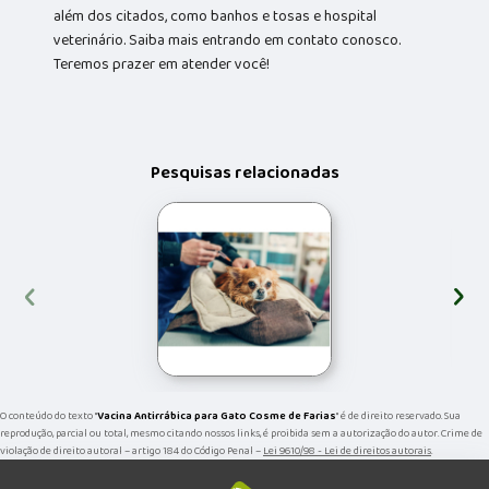
além dos citados, como banhos e tosas e hospital
veterinário. Saiba mais entrando em contato conosco.
Teremos prazer em atender você!
Pesquisas relacionadas
‹
›
O conteúdo do texto "
Vacina Antirrábica para Gato Cosme de Farias
" é de direito reservado. Sua
reprodução, parcial ou total, mesmo citando nossos links, é proibida sem a autorização do autor. Crime de
violação de direito autoral – artigo 184 do Código Penal –
Lei 9610/98 - Lei de direitos autorais
.