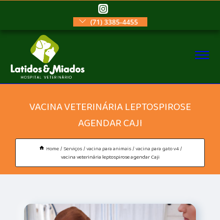
(71) 3385-4455
VACINA VETERINÁRIA LEPTOSPIROSE
AGENDAR CAJI
Home
Serviços
vacina para animais
vacina para gato v4
vacina veterinária leptospirose agendar Caji