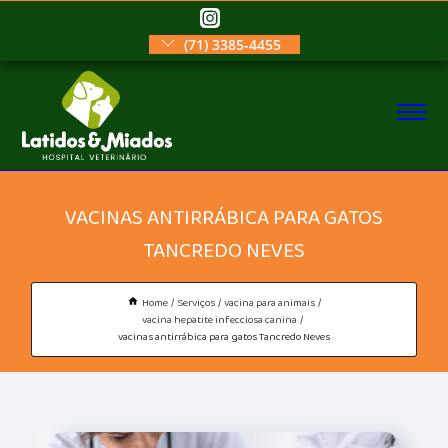
(71) 3385-4455
VACINAS ANTIRRÁBICA PARA GATOS
TANCREDO NEVES
Home
Serviços
vacina para animais
vacina hepatite infecciosa canina
vacinas antirrábica para gatos Tancredo Neves