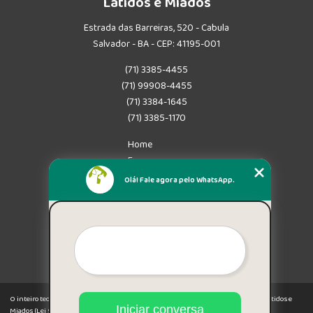
Latidos e Miados
Estrada das Barreiras, 520 - Cabula
Salvador - BA - CEP: 41195-001
(71) 3385-4455
(71) 99908-4455
(71) 3384-1645
(71) 3385-1170
Home
Empresa
Missão
Olá! Fale agora pelo WhatsApp.
Serviços
Contato
Mapa do site
Mais Serviços
O inteiro teor deste site está sujeito à proteção de direitos autorais. Copyright© Latidos e
Iniciar conversa
Miados (Lei 9610 de 19/02/1998)