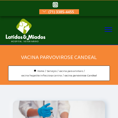
(71) 3385-4455
VACINA PARVOVIROSE CANDEAL
Home
Serviços
vacina para animais
vacina hepatite infecciosa canina
vacina parvovirose Candeal