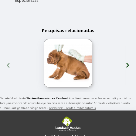
especialistas.
Pesquisas relacionadas
‹
›
O conteúdo do texto "
Vacina Parvovirose Candeal
" é de direito reservado. Sua reprodução, parcial ou
total, mesmo citando nossos links, é proibida sem a autorização do autor. Crime de violação de direito
autoral – artigo 184 do Código Penal –
Lei 9610/98 - Lei de direitos autorais
.