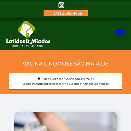
(71) 3385-4455
VACINA CINOMOSE SÃO MARCOS
Home
Serviços
vacina para animais
vacina hepatite infecciosa canina
vacina cinomose São Marcos