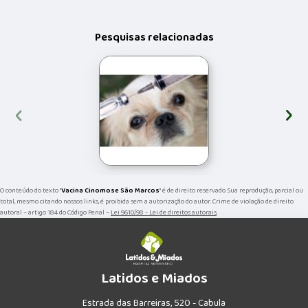
Pesquisas relacionadas
‹
›
O conteúdo do texto "
Vacina Cinomose São Marcos
" é de direito reservado. Sua reprodução, parcial ou
total, mesmo citando nossos links, é proibida sem a autorização do autor. Crime de violação de direito
autoral – artigo 184 do Código Penal –
Lei 9610/98 - Lei de direitos autorais
.
Latidos e Miados
Estrada das Barreiras, 520 - Cabula