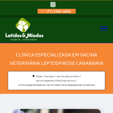
(71) 3385-4455
CLÍNICA ESPECIALIZADA EM VACINA
VETERINÁRIA LEPTOSPIROSE CANABRAVA
Home
Serviços
vacina para animais
vacina hepatite infecciosa canina
clínica especializada em vacina veterinária leptospirose Canabrava