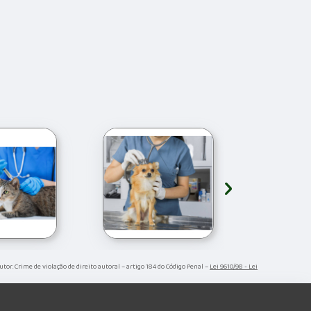
›
autor. Crime de violação de direito autoral – artigo 184 do Código Penal –
Lei 9610/98 - Lei